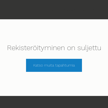
Etusivu
Ihmeiden Jumala
Ohjelma
Rekisteröityminen on suljettu
Katso muita tapahtumia