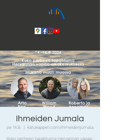
Ihmeiden Jumala 14.-16.8. Lue lisää
Ihmeiden Jumala
pe 14.8.
  |  
katukappeli.com/ihmeidenjumala
Koko perheen tapahtuma Hervannan vapaa-