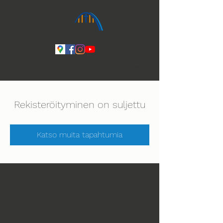
Ihmeiden Jumala 14.-16.8. Lue lisää
Rekisteröityminen on suljettu
Katso muita tapahtumia