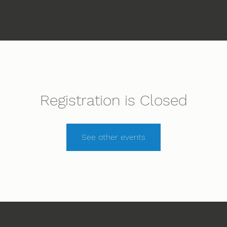
Etusivu
Ihmeiden Jumala
Ohjelma
Registration is Closed
See other events