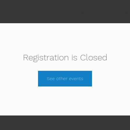
Etusivu
Ihmeiden Jumala
Ohjelma
Registration is Closed
See other events