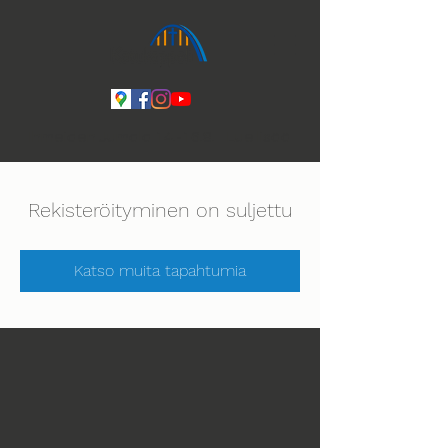
Ihmeiden Jumala 14.-16.8. Lue lisää
Rekisteröityminen on suljettu
Katso muita tapahtumia