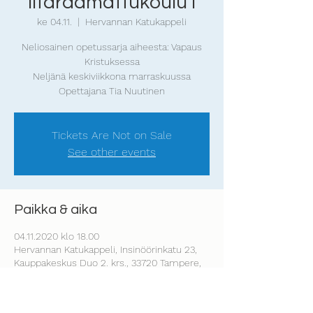
iltaraamattukoulu I
ke 04.11.
  |  
Hervannan Katukappeli
Neliosainen opetussarja aiheesta: Vapaus
Kristuksessa
Neljänä keskiviikkona marraskuussa
Opettajana Tia Nuutinen
Tickets Are Not on Sale
See other events
Paikka & aika
04.11.2020 klo 18.00
Hervannan Katukappeli, Insinöörinkatu 23,
Kauppakeskus Duo 2. krs., 33720 Tampere,
Finland