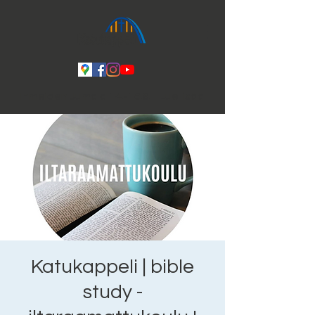
Ihmeiden Jumala 14.-16.8. Lue lisää
Katukappeli | bible
study -