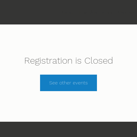
Etusivu
Ihmeiden Jumala
Ohjelma
Registration is Closed
See other events