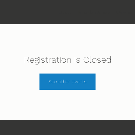
Etusivu
Ihmeiden Jumala
Ohjelma
Registration is Closed
See other events