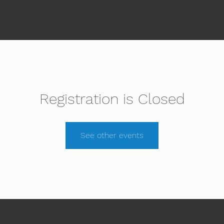
Etusivu
Ihmeiden Jumala
Ohjelma
Registration is Closed
See other events