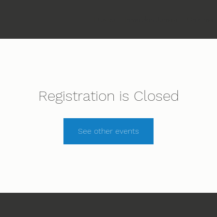
Etusivu
Ihmeiden Jumala
Ohjelma
Registration is Closed
See other events