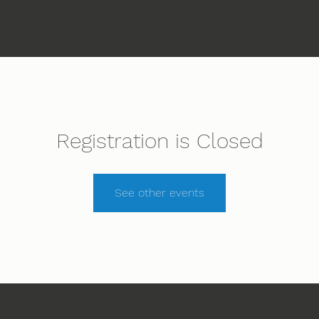
Etusivu
Ihmeiden Jumala
Ohjelma
Registration is Closed
See other events