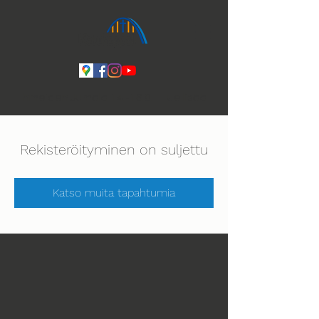
Ihmeiden Jumala 14.-16.8. Lue lisää
Rekisteröityminen on suljettu
Katso muita tapahtumia