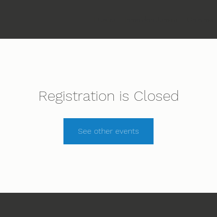
Etusivu
Ihmeiden Jumala
Ohjelma
Registration is Closed
See other events