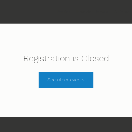
Etusivu
Ihmeiden Jumala
Ohjelma
Registration is Closed
See other events