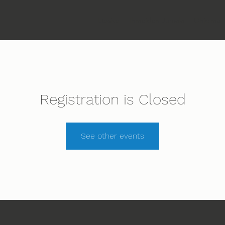
Etusivu
Ihmeiden Jumala
Ohjelma
Registration is Closed
See other events