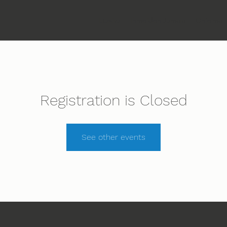
Etusivu
Ihmeiden Jumala
Ohjelma
Registration is Closed
See other events