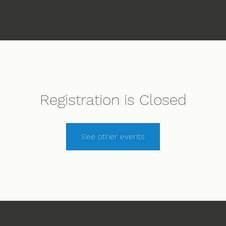
Etusivu
Ihmeiden Jumala
Ohjelma
Registration is Closed
See other events