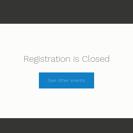
Etusivu
Ihmeiden Jumala
Ohjelma
Registration is Closed
See other events