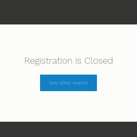
Etusivu
Ihmeiden Jumala
Ohjelma
Registration is Closed
See other events