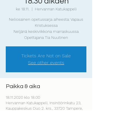
18.30 alkaen
ke 18.11.
  |  
Hervannan Katukappeli
Neliosainen opetussarja aiheesta: Vapaus
Kristuksessa
Neljänä keskiviikkona marraskuussa
Opettajana Tia Nuutinen
Tickets Are Not on Sale
See other events
Paikka & aika
18.11.2020 klo 18.00
Hervannan Katukappeli, Insinöörinkatu 23,
Kauppakeskus Duo 2. krs., 33720 Tampere,
Finland