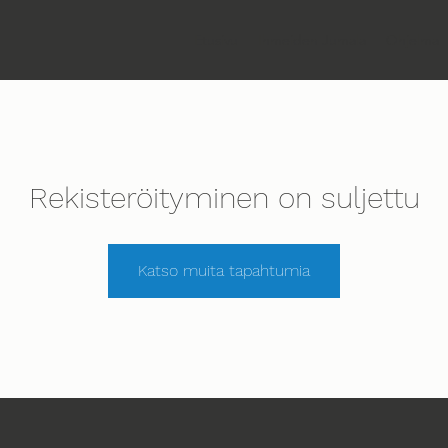
Etusivu
Ihmeiden Jumala
Ohjelma
Rekisteröityminen on suljettu
Katso muita tapahtumia