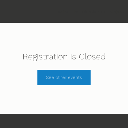
Etusivu
Ihmeiden Jumala
Ohjelma
Registration is Closed
See other events