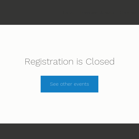
Etusivu
Ihmeiden Jumala
Ohjelma
Registration is Closed
See other events