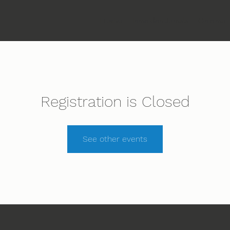
Etusivu
Ihmeiden Jumala
Ohjelma
Registration is Closed
See other events