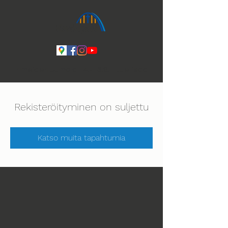
Ihmeiden Jumala 14.-16.8. Lue lisää
Rekisteröityminen on suljettu
Katso muita tapahtumia