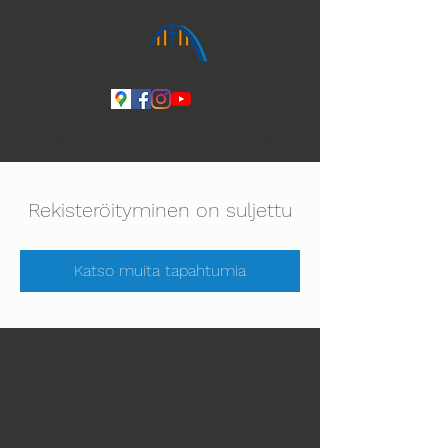
Ihmeiden Jumala 14.-16.8. Lue lisää
Rekisteröityminen on suljettu
Katso muita tapahtumia