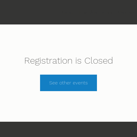
Etusivu
Ihmeiden Jumala
Ohjelma
Registration is Closed
See other events