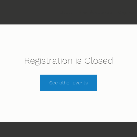
Etusivu
Ihmeiden Jumala
Ohjelma
Registration is Closed
See other events